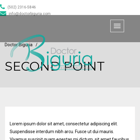
(502) 2316-5846
info@doctorbiguria.com
Toggle
navigation
Doctor Biguria
/
SECOND POINT
Lorem ipsum dolor sit amet, consectetur adipiscing elit.
Suspendisse interdum nibh arcu. Fusce ut dui mauris.
Vivamus suscipit quam egestas mi dictum, sit amet faucibus