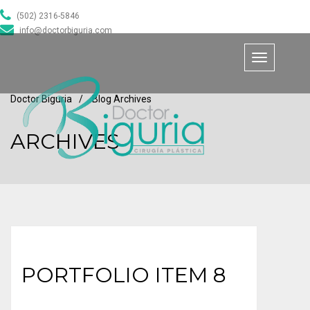
(502) 2316-5846
info@doctorbiguria.com
Toggle
navigation
Doctor Biguria
/
Blog Archives
ARCHIVES
PORTFOLIO ITEM 8