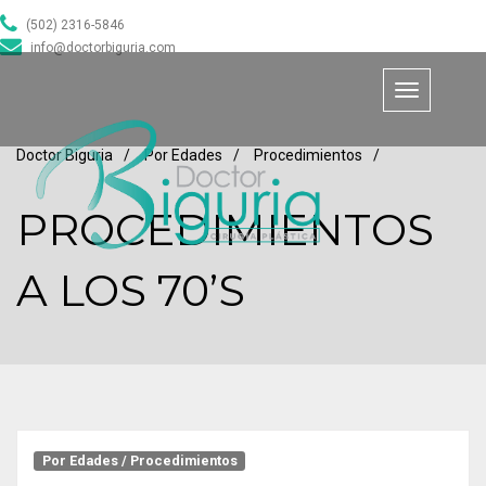
(502) 2316-5846
info@doctorbiguria.com
Toggle
navigation
Doctor Biguria
/
Por Edades
/
Procedimientos
/
PROCEDIMIENTOS
A LOS 70’S
Por Edades
/
Procedimientos