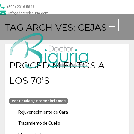
Doctor Biguria
/
Blog Archives
(502) 2316-5846
info@doctorbiguria.com
TAG ARCHIVES:
CEJAS
Toggle
navigation
PROCEDIMIENTOS A
LOS 70’S
Por Edades
/
Procedimientos
Rejuvenecimiento de Cara
Tratamiento de Cuello