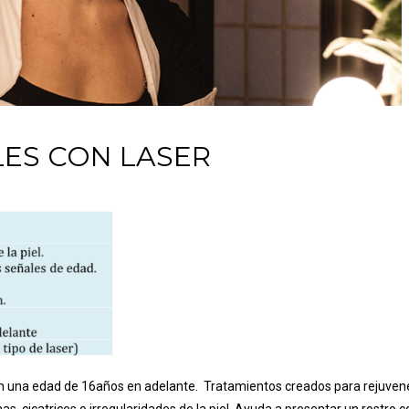
LES CON LASER
con una edad de 16años en adelante. Tratamientos creados para rejuven
as, cicatrices o irregularidades de la piel. Ayuda a presentar un rostro c