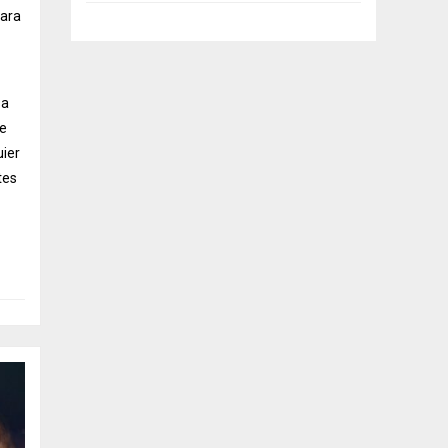
para
sa
be
uier
tes